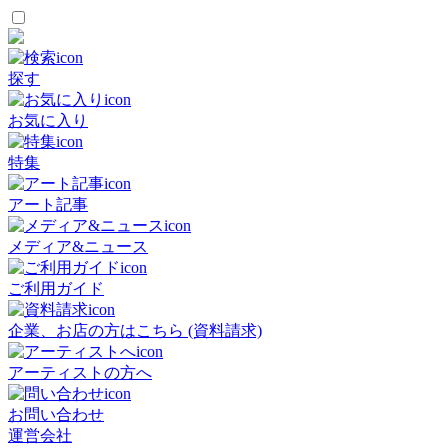
探す
お気に入り
特集
アート記事
メディア&ニュース
ご利用ガイド
企業、お店の方はこちら (資料請求)
アーティストの方へ
お問い合わせ
運営会社