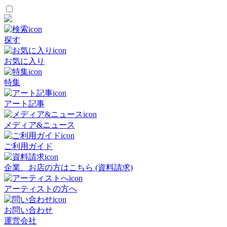
探す
お気に入り
特集
アート記事
メディア&ニュース
ご利用ガイド
企業、お店の方はこちら (資料請求)
アーティストの方へ
お問い合わせ
運営会社