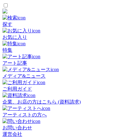
探す
お気に入り
特集
アート記事
メディア&ニュース
ご利用ガイド
企業、お店の方はこちら (資料請求)
アーティストの方へ
お問い合わせ
運営会社