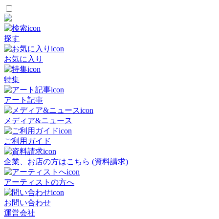
探す
お気に入り
特集
アート記事
メディア&ニュース
ご利用ガイド
企業、お店の方はこちら (資料請求)
アーティストの方へ
お問い合わせ
運営会社