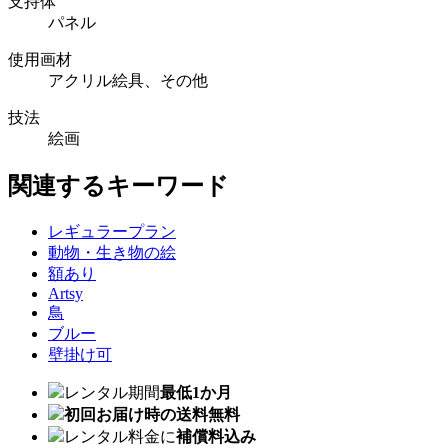
支持体
パネル
使用画材
アクリル絵具、その他
技法
絵画
関連するキーワード
レギュラープラン
動物・生き物の絵
額あり
Artsy
鳥
ブルー
壁掛け可
レンタル期間
最低1か月
初回お届け時の送料無料
レンタル料金に
補償料込み