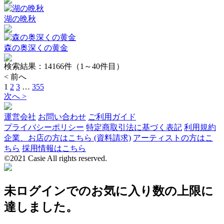
湖の晩秋
森の奥深くの黄金
検索結果：
14166
件（1～40件目）
< 前へ
1
2
3
…
355
次へ >
運営会社
お問い合わせ
ご利用ガイド
プライバシーポリシー
特定商取引法に基づく表記
利用規約
企業、お店の方はこちら (資料請求)
アーティストの方はこ
ちら
採用情報はこちら
©2021 Casie All rights reserved.
未ログインでのお気に入り数の上限に
達しました。