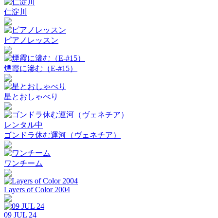
仁淀川
ピアノレッスン
煙霞に滲む（E-#15）
星とおしゃべり
レンタル中
ゴンドラ休む運河（ヴェネチア）
ワンチーム
Layers of Color 2004
09 JUL 24