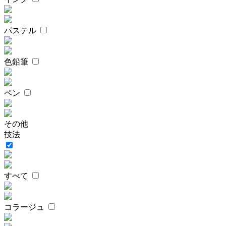
パステル
色鉛筆
ペン
その他
技法
すべて
コラージュ