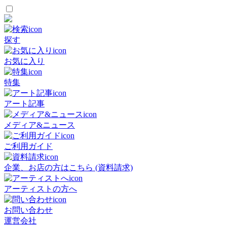
探す
お気に入り
特集
アート記事
メディア&ニュース
ご利用ガイド
企業、お店の方はこちら (資料請求)
アーティストの方へ
お問い合わせ
運営会社