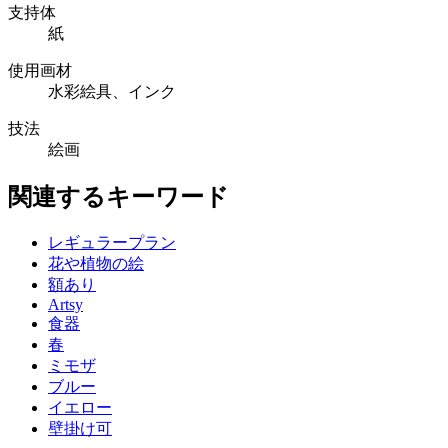
支持体
紙
使用画材
水彩絵具、インク
技法
絵画
関連するキーワード
レギュラープラン
花や植物の絵
額あり
Artsy
食器
春
ミモザ
ブルー
イエロー
壁掛け可