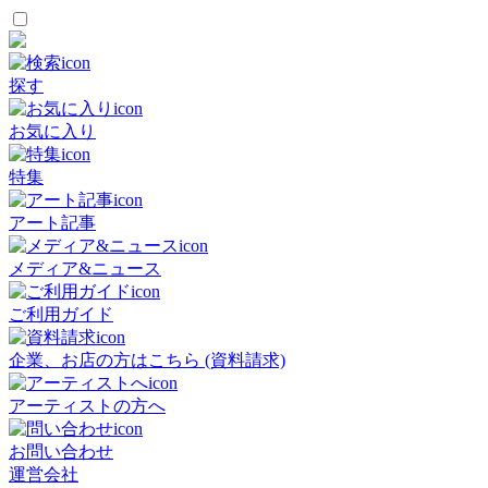
探す
お気に入り
特集
アート記事
メディア&ニュース
ご利用ガイド
企業、お店の方はこちら (資料請求)
アーティストの方へ
お問い合わせ
運営会社