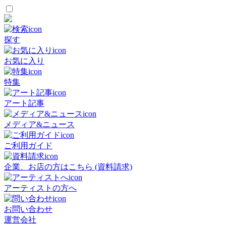
探す
お気に入り
特集
アート記事
メディア&ニュース
ご利用ガイド
企業、お店の方はこちら (資料請求)
アーティストの方へ
お問い合わせ
運営会社