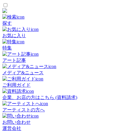
探す
お気に入り
特集
アート記事
メディア&ニュース
ご利用ガイド
企業、お店の方はこちら (資料請求)
アーティストの方へ
お問い合わせ
運営会社