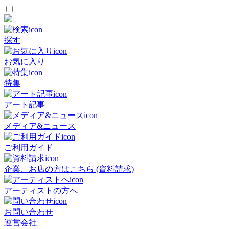
探す
お気に入り
特集
アート記事
メディア&ニュース
ご利用ガイド
企業、お店の方はこちら (資料請求)
アーティストの方へ
お問い合わせ
運営会社