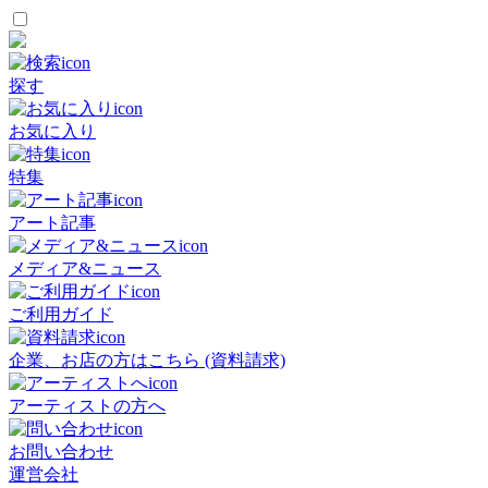
探す
お気に入り
特集
アート記事
メディア&ニュース
ご利用ガイド
企業、お店の方はこちら (資料請求)
アーティストの方へ
お問い合わせ
運営会社