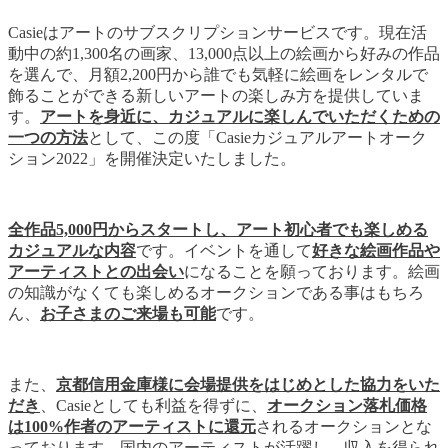
Casieはアートのサブスクリプションサービスです。現在活
動中の約1,300名の画家、13,000点以上の絵画から好みの作品
を選んで、月額2,200円から誰でも気軽に絵画をレンタルで
飾ることができる新しいアートの楽しみ方を提供していま
す。
アートを身近に、カジュアルに楽しんでいただくための
一つの方法
として、この度「Casieカジュアルアートオーク
ション2022」を開催決定いたしました。
全作品5,000円からスタートし、アート初心者でも楽しめる
カジュアルな内容
です。イベントを通して
好きな絵画作品や
アーティストとの出会い
になることを願っております。絵画
の知識がなくても楽しめるオークションである事はもちろ
ん、
お子さまのご来場も可能
です。
また、
京都信用金庫様に会場提供をはじめとした協力をいた
だき
、Casieとしても利益を得ずに、
オークション落札価格
は100%作者のアーティストに還元
されるオークションとな
っております。国内のアーティストが活躍し、収入を得られ