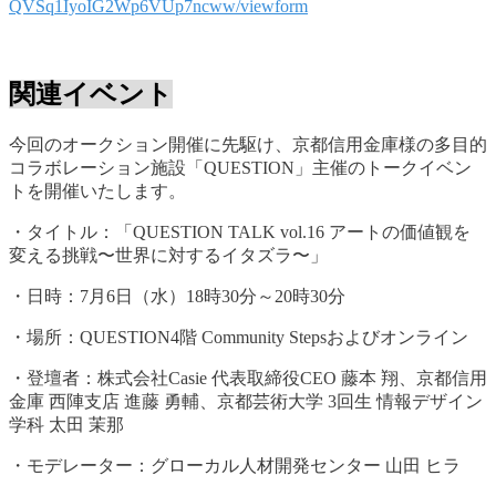
QVSq1IyoIG2Wp6VUp7ncww/viewform
関連イベント
今回のオークション開催に先駆け、京都信用金庫様の多目的
コラボレーション施設「QUESTION」主催のトークイベン
トを開催いたします。
・タイトル：「QUESTION TALK vol.16 アートの価値観を
変える挑戦〜世界に対するイタズラ〜」
・日時：7月6日（水）18時30分～20時30分
・場所：QUESTION4階 Community Stepsおよびオンライン
・登壇者：株式会社Casie 代表取締役CEO 藤本 翔、京都信用
金庫 西陣支店 進藤 勇輔、京都芸術大学 3回生 情報デザイン
学科 太田 茉那
・モデレーター：グローカル人材開発センター 山田 ヒラ