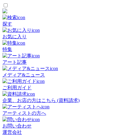
探す
お気に入り
特集
アート記事
メディア&ニュース
ご利用ガイド
企業、お店の方はこちら (資料請求)
アーティストの方へ
お問い合わせ
運営会社