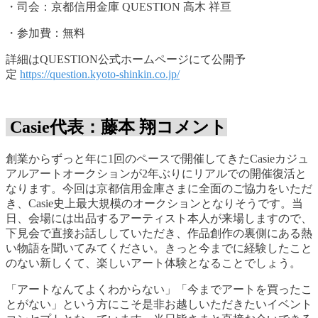
・司会：京都信用金庫 QUESTION 高木 祥亘
・参加費：無料
詳細はQUESTION公式ホームページにて公開予
定
https://question.kyoto-shinkin.co.jp/
Casie代表：藤本 翔コメント
創業からずっと年に1回のペースで開催してきたCasieカジュ
アルアートオークションが2年ぶりにリアルでの開催復活と
なります。今回は京都信用金庫さまに全面のご協力をいただ
き、Casie史上最大規模のオークションとなりそうです。当
日、会場には出品するアーティスト本人が来場しますので、
下見会で直接お話ししていただき、作品創作の裏側にある熱
い物語を聞いてみてください。きっと今までに経験したこと
のない新しくて、楽しいアート体験となることでしょう。
「アートなんてよくわからない」「今までアートを買ったこ
とがない」という方にこそ是非お越しいただきたいイベント