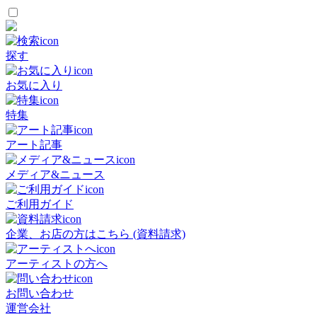
探す
お気に入り
特集
アート記事
メディア&ニュース
ご利用ガイド
企業、お店の方はこちら (資料請求)
アーティストの方へ
お問い合わせ
運営会社