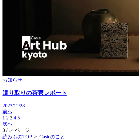
お知らせ
遣り取りの茶寮レポート
2023/12/28
前へ
1
2
3
4
5
次へ
3 / 14 ページ
読みものTOP
>
Casieのこと