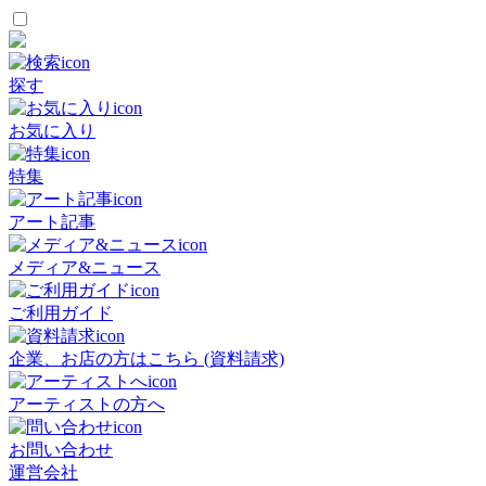
探す
お気に入り
特集
アート記事
メディア&ニュース
ご利用ガイド
企業、お店の方はこちら (資料請求)
アーティストの方へ
お問い合わせ
運営会社