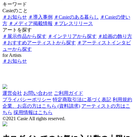
キーワード
Casieのこと
＃お知らせ
＃導入事例
＃Casieのある暮らし
＃Casieの使い
方
＃メディア掲載情報
＃プレスリリース
アートを探す
＃展示作品から探す
＃インテリアから探す
＃絵画の飾り方
＃おすすめアーティストから探す
＃アーティストインタビ
ューから探す
for Artists
＃お知らせ
運営会社
お問い合わせ
ご利用ガイド
プライバシーポリシー
特定商取引法に基づく表記
利用規約
企業、お店の方はこちら (資料請求)
アーティストの方はこ
ちら
採用情報はこちら
©2021 Casie All rights reserved.