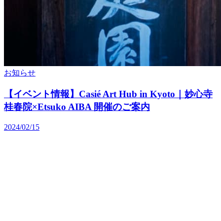
お知らせ
【イベント情報】Casié Art Hub in Kyoto｜妙心寺
桂春院×Etsuko AIBA 開催のご案内
2024/02/15