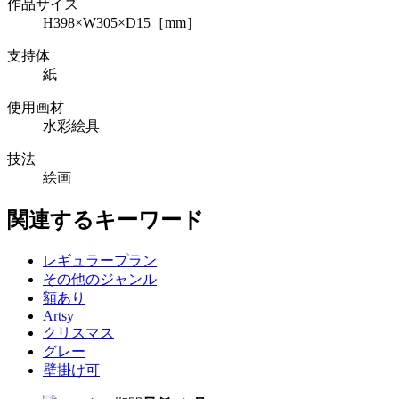
作品サイズ
H398×W305×D15［mm］
支持体
紙
使用画材
水彩絵具
技法
絵画
関連するキーワード
レギュラープラン
その他のジャンル
額あり
Artsy
クリスマス
グレー
壁掛け可