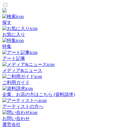
探す
お気に入り
特集
アート記事
メディア&ニュース
ご利用ガイド
企業、お店の方はこちら (資料請求)
アーティストの方へ
お問い合わせ
運営会社