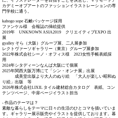
に、イラストレーターを目指すことを決意し、マサモードア
カデミーオブアートのファッションイラストレーションの専
門学校に通う。
kahogo sope 石鹸パッケージ採用
ファンケル様 会報誌の挿絵提供
2019年 UNKNOWN ASIA2019 クリエイティブEXPO 出
展
gyalley そら（大阪）グループ展、二人展参加
レクトヴァーソギャラリー（東京）グループ展参加
2022年株式会社シーノ・オフィス様 2023女性手帳表紙採
用
2024年シタディーンなんば大阪にて個展
2025年関西大阪万博にて「シン・オンナ展」出展
成美堂出版より大人のぬり絵 「大人が楽しい昭和ぬ
り絵」出版 等
2026年株式会社LIXIL タイル建材総合カタログ 表紙、コン
テンツページ、中扉ページイラスト担当
- 作品のテーマは？
素敵な暮らしをテーマに日々の生活のひとコマを描いていま
す。ギャラリー展示販売やイラストを提供しております。暮