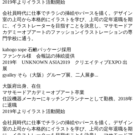
2019年よりイラスト活動開始
会社員時代に仕事でチラシの挿絵やパースを描く。デザイン
室の上司から本格的にイラストを学び、上司の定年退職を期
に、イラストレーターを目指すことを決意し、マサモードア
カデミーオブアートのファッションイラストレーションの専
門学校に通う。
kahogo sope 石鹸パッケージ採用
ファンケル様 会報誌の挿絵提供
2019年 UNKNOWN ASIA2019 クリエイティブEXPO 出
展
gyalley そら（大阪）グループ展、二人展参...
大阪府出身、在住
マサモードアカデミーオブアート卒業
住設機器メーカーにキッチンプランナーとして勤務。2018年
に退職
2019年よりイラスト活動開始
会社員時代に仕事でチラシの挿絵やパースを描く。デザイン
室の上司から本格的にイラストを学び、上司の定年退職を期