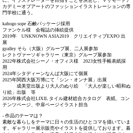
に、イラストレーターを目指すことを決意し、マサモードア
カデミーオブアートのファッションイラストレーションの専
門学校に通う。
kahogo sope 石鹸パッケージ採用
ファンケル様 会報誌の挿絵提供
2019年 UNKNOWN ASIA2019 クリエイティブEXPO 出
展
gyalley そら（大阪）グループ展、二人展参加
レクトヴァーソギャラリー（東京）グループ展参加
2022年株式会社シーノ・オフィス様 2023女性手帳表紙採
用
2024年シタディーンなんば大阪にて個展
2025年関西大阪万博にて「シン・オンナ展」出展
成美堂出版より大人のぬり絵 「大人が楽しい昭和ぬ
り絵」出版 等
2026年株式会社LIXIL タイル建材総合カタログ 表紙、コン
テンツページ、中扉ページイラスト担当
- 作品のテーマは？
素敵な暮らしをテーマに日々の生活のひとコマを描いていま
す。ギャラリー展示販売やイラストを提供しております。暮