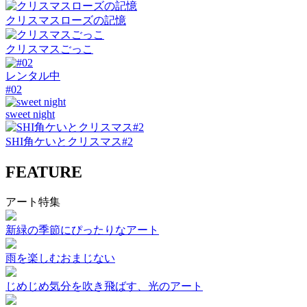
クリスマスローズの記憶
クリスマスごっこ
レンタル中
#02
sweet night
SHI角ケいとクリスマス#2
FEATURE
アート特集
新緑の季節にぴったりなアート
雨を楽しむおまじない
じめじめ気分を吹き飛ばす、光のアート