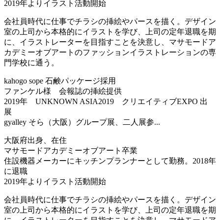
2019年よりイラスト活動開始
会社員時代に仕事でチラシの挿絵やパースを描く。デザイン
室の上司から本格的にイラストを学び、上司の定年退職を期
に、イラストレーターを目指すことを決意し、マサモードア
カデミーオブアートのファッションイラストレーションの専
門学校に通う。
kahogo sope 石鹸パッケージ採用
ファンケル様 会報誌の挿絵提供
2019年 UNKNOWN ASIA2019 クリエイティブEXPO 出
展
gyalley そら（大阪）グループ展、二人展参...
大阪府出身、在住
マサモードアカデミーオブアート卒業
住設機器メーカーにキッチンプランナーとして勤務。2018年
に退職
2019年よりイラスト活動開始
会社員時代に仕事でチラシの挿絵やパースを描く。デザイン
室の上司から本格的にイラストを学び、上司の定年退職を期