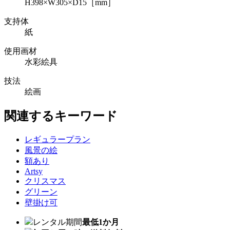
H398×W305×D15［mm］
支持体
紙
使用画材
水彩絵具
技法
絵画
関連するキーワード
レギュラープラン
風景の絵
額あり
Artsy
クリスマス
グリーン
壁掛け可
レンタル期間
最低1か月