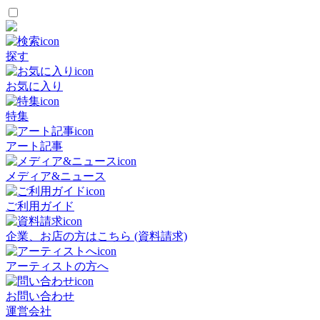
探す
お気に入り
特集
アート記事
メディア&ニュース
ご利用ガイド
企業、お店の方はこちら (資料請求)
アーティストの方へ
お問い合わせ
運営会社