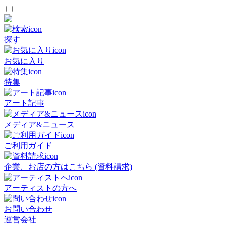
探す
お気に入り
特集
アート記事
メディア&ニュース
ご利用ガイド
企業、お店の方はこちら (資料請求)
アーティストの方へ
お問い合わせ
運営会社