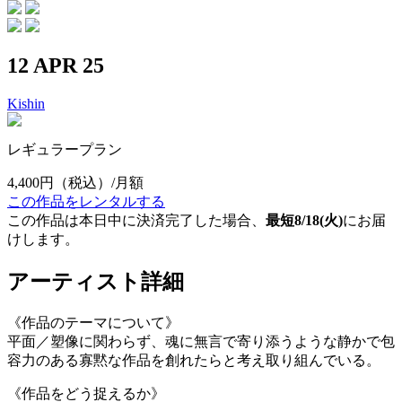
12 APR 25
Kishin
レギュラープラン
4,400円
（税込）/月額
この作品をレンタルする
この作品は本日中に決済完了した場合、
最短8/18(火)
にお届
けします。
アーティスト詳細
《作品のテーマについて》
平面／塑像に関わらず、魂に無言で寄り添うような静かで包
容力のある寡黙な作品を創れたらと考え取り組んでいる。
《作品をどう捉えるか》