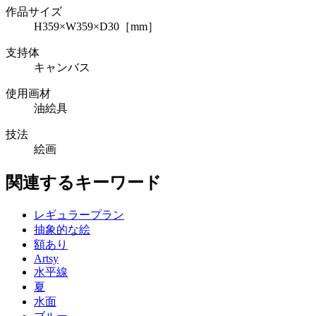
作品サイズ
H359×W359×D30［mm］
支持体
キャンバス
使用画材
油絵具
技法
絵画
関連するキーワード
レギュラープラン
抽象的な絵
額あり
Artsy
水平線
夏
水面