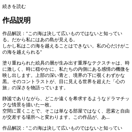
続きを読む
作品説明
作品解説："この海は決して広いものではないと知ってい
る。だから私にはあの島が見える。
しかし私はこの海を越えることはできない。私の心だけがこ
の海を越えられる"
塗り重ねられた絵具の層が生み出す重厚なテクスチャは、時
に激しく、時に穏やかに、私たちの内側にある感情の機微を
映し出します。上部の深い青と、境界の下に覗くわずかな
黒。そのコントラストが、目に見える世界を超えた「心の
旅」の深さを物語っています。
静謐でありながら、どこか遠くを希求するようなドラマチッ
クな情景を描いた一枚。
空間に置くことで、そこは単なる部屋ではなく、思索と自由
が交差する場所へと変わります。この作品が、あ...
作品解説："この海は決して広いものではないと知ってい