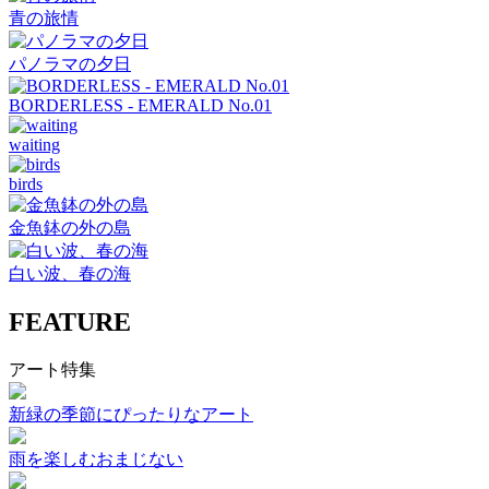
青の旅情
パノラマの夕日
BORDERLESS - EMERALD No.01
waiting
birds
金魚鉢の外の島
白い波、春の海
FEATURE
アート特集
新緑の季節にぴったりなアート
雨を楽しむおまじない