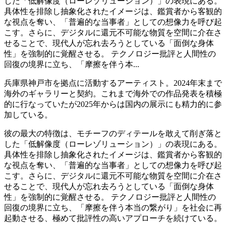
した「低解像度（ローレゾリューション）」の表現にある。
具体性を排除し抽象化されたイメージは、鑑賞者から客観的
な視点を奪い、「普遍的な当事者」としての想像力を呼び起
こす。さらに、デジタルに還元不可能な物質を空間に介在さ
せることで、現代人が忘れ去ろうとしている「面倒な身体
性」を強制的に覚醒させる。 テクノロジー批評と人間性の
回復の境界に立ち、「摩擦を伴う本...
兵庫県神戸市を拠点に活動するアーティスト。2024年末まで
海外のギャラリーと契約。これまで海外での作品発表を積極
的に行なっていたが2025年からは国内の展示にも精力的に参
加している。
彼の最大の特徴は、モチーフのディテールを敢えて削ぎ落と
した「低解像度（ローレゾリューション）」の表現にある。
具体性を排除し抽象化されたイメージは、鑑賞者から客観的
な視点を奪い、「普遍的な当事者」としての想像力を呼び起
こす。さらに、デジタルに還元不可能な物質を空間に介在さ
せることで、現代人が忘れ去ろうとしている「面倒な身体
性」を強制的に覚醒させる。 テクノロジー批評と人間性の
回復の境界に立ち、「摩擦を伴う本当の繋がり」を社会に再
起動させる、極めて批評性の高いアプローチを続けている。