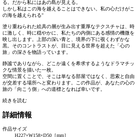
る。だから私にはあの島が見える。
しかし私はこの海を越えることはできない。私の心だけがこ
の海を越えられる"
塗り重ねられた絵具の層が生み出す重厚なテクスチャは、時
に激しく、時に穏やかに、私たちの内側にある感情の機微を
映し出します。上部の深い青と、境界の下に覗くわずかな
黒。そのコントラストが、目に見える世界を超えた「心の
旅」の深さを物語っています。
静謐でありながら、どこか遠くを希求するようなドラマチッ
クな情景を描いた一枚。
空間に置くことで、そこは単なる部屋ではなく、思索と自由
が交差する場所へと変わります。この作品が、あなたの心の
旅の「向こう側」への道標となれば幸いです。
続きを読む
詳細情報
作品サイズ
H227×W158×D50［mm］