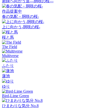
新緑へ向かう道―胴咲の桜―
作品提案中
春の気配－胴咲の桜-
上に向かう-胴咲の桜-
桜と馬
The Field
Multiverse
ふたり
蓮池
ゆり
Bird-Lime Green
ひまわりな気分 No.8