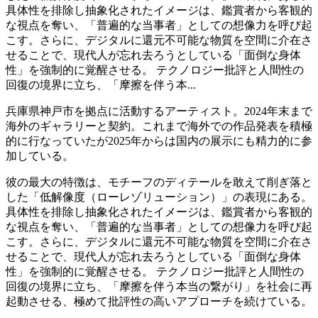
具体性を排除し抽象化されたイメージは、鑑賞者から客観的
な視点を奪い、「普遍的な当事者」としての想像力を呼び起
こす。さらに、デジタルに還元不可能な物質を空間に介在さ
せることで、現代人が忘れ去ろうとしている「面倒な身体
性」を強制的に覚醒させる。 テクノロジー批評と人間性の
回復の境界に立ち、「摩擦を伴う本...
兵庫県神戸市を拠点に活動するアーティスト。2024年末まで
海外のギャラリーと契約。これまで海外での作品発表を積極
的に行なっていたが2025年からは国内の展示にも精力的に参
加している。
彼の最大の特徴は、モチーフのディテールを敢えて削ぎ落と
した「低解像度（ローレゾリューション）」の表現にある。
具体性を排除し抽象化されたイメージは、鑑賞者から客観的
な視点を奪い、「普遍的な当事者」としての想像力を呼び起
こす。さらに、デジタルに還元不可能な物質を空間に介在さ
せることで、現代人が忘れ去ろうとしている「面倒な身体
性」を強制的に覚醒させる。 テクノロジー批評と人間性の
回復の境界に立ち、「摩擦を伴う本当の繋がり」を社会に再
起動させる、極めて批評性の高いアプローチを続けている。