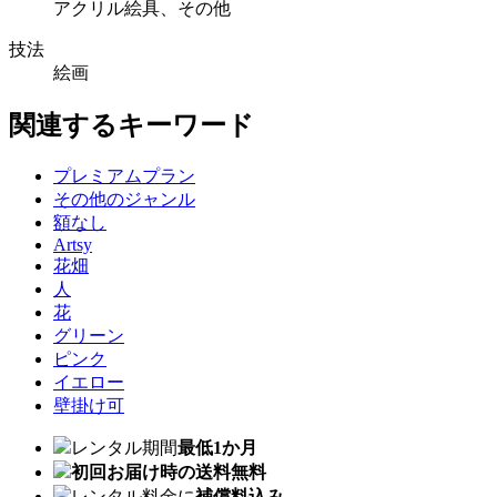
アクリル絵具、その他
技法
絵画
関連するキーワード
プレミアムプラン
その他のジャンル
額なし
Artsy
花畑
人
花
グリーン
ピンク
イエロー
壁掛け可
レンタル期間
最低1か月
初回お届け時の送料無料
レンタル料金に
補償料込み