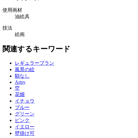
使用画材
油絵具
技法
絵画
関連するキーワード
レギュラープラン
風景の絵
額なし
Artsy
空
花畑
イチョウ
ブルー
グリーン
ピンク
イエロー
壁掛け可