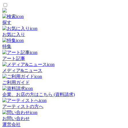
探す
お気に入り
特集
アート記事
メディア&ニュース
ご利用ガイド
企業、お店の方はこちら (資料請求)
アーティストの方へ
お問い合わせ
運営会社