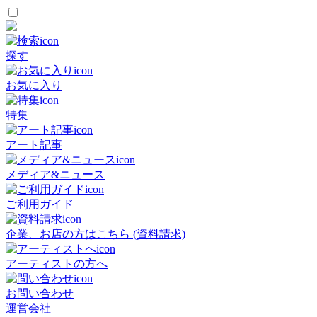
探す
お気に入り
特集
アート記事
メディア&ニュース
ご利用ガイド
企業、お店の方はこちら (資料請求)
アーティストの方へ
お問い合わせ
運営会社