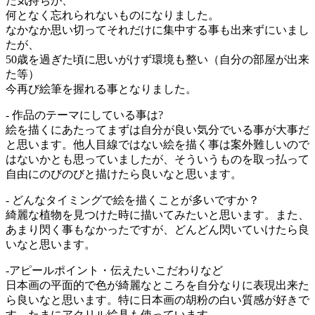
た気持ちが、
何となく忘れられないものになりました。
なかなか思い切ってそれだけに集中する事も出来ずにいまし
たが、
50歳を過ぎた頃に思いがけず環境も整い（自分の部屋が出来
た等）
今再び絵筆を握れる事となりました。
- 作品のテーマにしている事は?
絵を描くにあたってまずは自分が良い気分でいる事が大事だ
と思います。他人目線ではない絵を描く事は案外難しいので
はないかとも思っていましたが、そういうものを取っ払って
自由にのびのびと描けたら良いなと思います。
- どんなタイミングで絵を描くことが多いですか？
綺麗な植物を見つけた時に描いてみたいと思います。また、
あまり閃く事もなかったですが、どんどん閃いていけたら良
いなと思います。
-アピールポイント・伝えたいこだわりなど
日本画の平面的で色が綺麗なところを自分なりに表現出来た
ら良いなと思います。特に日本画の胡粉の白い質感が好きで
す。たまにアクリル絵具も使っています。