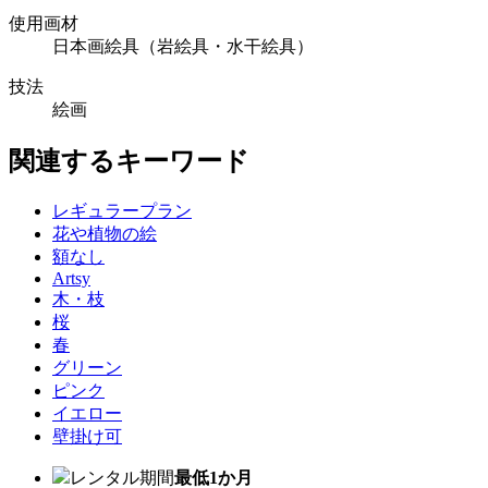
使用画材
日本画絵具（岩絵具・水干絵具）
技法
絵画
関連するキーワード
レギュラープラン
花や植物の絵
額なし
Artsy
木・枝
桜
春
グリーン
ピンク
イエロー
壁掛け可
レンタル期間
最低1か月