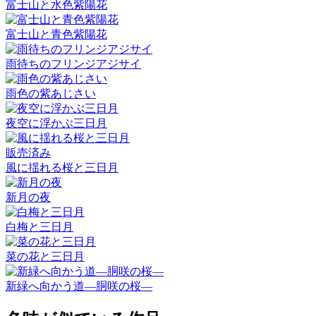
富士山と水色紫陽花
富士山と青色紫陽花
雨待ちのフリンジアジサイ
雨色の紫あじさい
夜空に浮かぶ三日月
販売済み
風に揺れる桜と三日月
新月の夜
白梅と三日月
菜の花と三日月
新緑へ向かう道―胴咲の桜―