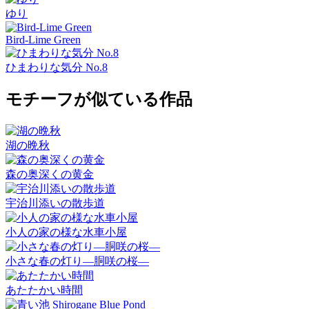
ゆり
Bird-Lime Green
ひまわりな気分 No.8
モチーフが似ている作品
湖の晩秋
森の奥深くの黄金
宇治川添いの散歩道
小人の家の様な水車小屋
小さな春の灯り―胴咲の桜―
あたたかい時間