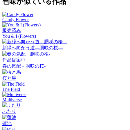
色味が似ている作品
Candy Flower
販売済み
You & I (Flowers)
新緑へ向かう道―胴咲の桜―
作品提案中
春の気配－胴咲の桜-
桜と馬
The Field
Multiverse
ふたり
蓮池