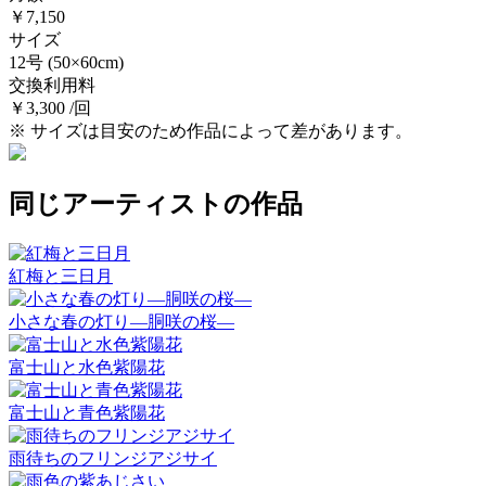
￥7,150
サイズ
12号
(50×60cm)
交換利用料
￥3,300 /回
※ サイズは目安のため作品によって差があります。
同じアーティストの作品
紅梅と三日月
小さな春の灯り―胴咲の桜―
富士山と水色紫陽花
富士山と青色紫陽花
雨待ちのフリンジアジサイ