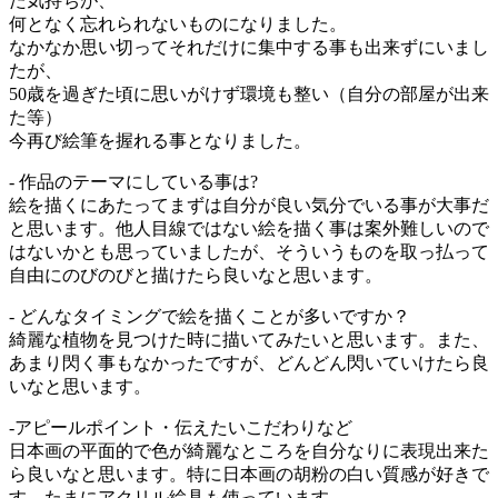
た気持ちが、
何となく忘れられないものになりました。
なかなか思い切ってそれだけに集中する事も出来ずにいまし
たが、
50歳を過ぎた頃に思いがけず環境も整い（自分の部屋が出来
た等）
今再び絵筆を握れる事となりました。
- 作品のテーマにしている事は?
絵を描くにあたってまずは自分が良い気分でいる事が大事だ
と思います。他人目線ではない絵を描く事は案外難しいので
はないかとも思っていましたが、そういうものを取っ払って
自由にのびのびと描けたら良いなと思います。
- どんなタイミングで絵を描くことが多いですか？
綺麗な植物を見つけた時に描いてみたいと思います。また、
あまり閃く事もなかったですが、どんどん閃いていけたら良
いなと思います。
-アピールポイント・伝えたいこだわりなど
日本画の平面的で色が綺麗なところを自分なりに表現出来た
ら良いなと思います。特に日本画の胡粉の白い質感が好きで
す。たまにアクリル絵具も使っています。