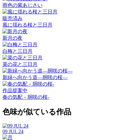
雨色の紫あじさい
販売済み
風に揺れる桜と三日月
新月の夜
白梅と三日月
菜の花と三日月
新緑へ向かう道―胴咲の桜―
作品提案中
春の気配－胴咲の桜-
色味が似ている作品
09 JUL 24