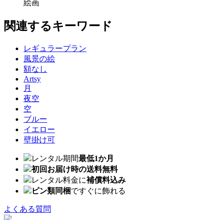
絵画
関連するキーワード
レギュラープラン
風景の絵
額なし
Artsy
月
夜空
空
ブルー
イエロー
壁掛け可
レンタル期間
最低1か月
初回お届け時の送料無料
レンタル料金に
補償料込み
ピン類同梱
ですぐに飾れる
よくある質問