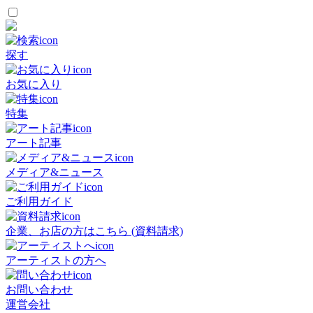
探す
お気に入り
特集
アート記事
メディア&ニュース
ご利用ガイド
企業、お店の方はこちら (資料請求)
アーティストの方へ
お問い合わせ
運営会社