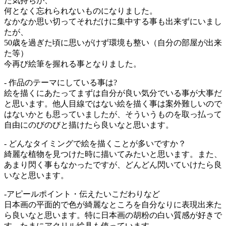
た気持ちが、
何となく忘れられないものになりました。
なかなか思い切ってそれだけに集中する事も出来ずにいまし
たが、
50歳を過ぎた頃に思いがけず環境も整い（自分の部屋が出来
た等）
今再び絵筆を握れる事となりました。
- 作品のテーマにしている事は?
絵を描くにあたってまずは自分が良い気分でいる事が大事だ
と思います。他人目線ではない絵を描く事は案外難しいので
はないかとも思っていましたが、そういうものを取っ払って
自由にのびのびと描けたら良いなと思います。
- どんなタイミングで絵を描くことが多いですか？
綺麗な植物を見つけた時に描いてみたいと思います。また、
あまり閃く事もなかったですが、どんどん閃いていけたら良
いなと思います。
-アピールポイント・伝えたいこだわりなど
日本画の平面的で色が綺麗なところを自分なりに表現出来た
ら良いなと思います。特に日本画の胡粉の白い質感が好きで
す。たまにアクリル絵具も使っています。