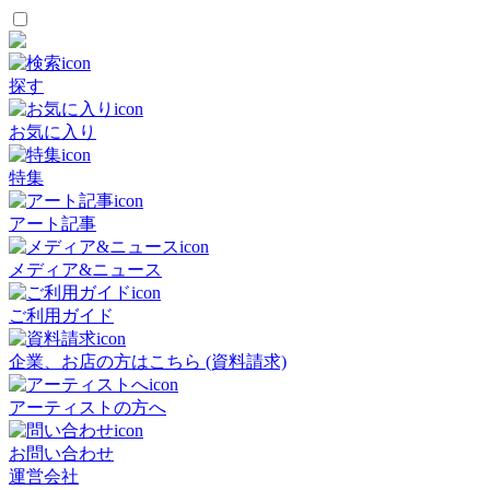
探す
お気に入り
特集
アート記事
メディア&ニュース
ご利用ガイド
企業、お店の方はこちら (資料請求)
アーティストの方へ
お問い合わせ
運営会社