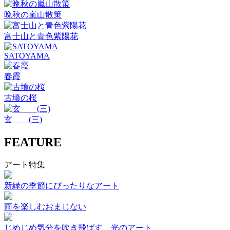
晩秋の嵐山散策
富士山と青色紫陽花
SATOYAMA
春霞
古墳の桜
玄 (三)
FEATURE
アート特集
新緑の季節にぴったりなアート
雨を楽しむおまじない
じめじめ気分を吹き飛ばす、光のアート