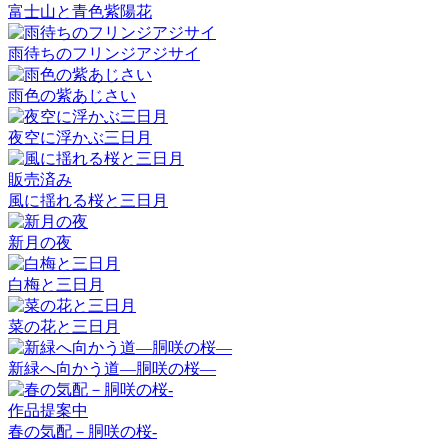
富士山と青色紫陽花
雨待ちのフリンジアジサイ
雨色の紫あじさい
夜空に浮かぶ三日月
販売済み
風に揺れる桜と三日月
新月の夜
白梅と三日月
菜の花と三日月
新緑へ向かう道―胴咲の桜―
作品提案中
春の気配－胴咲の桜-