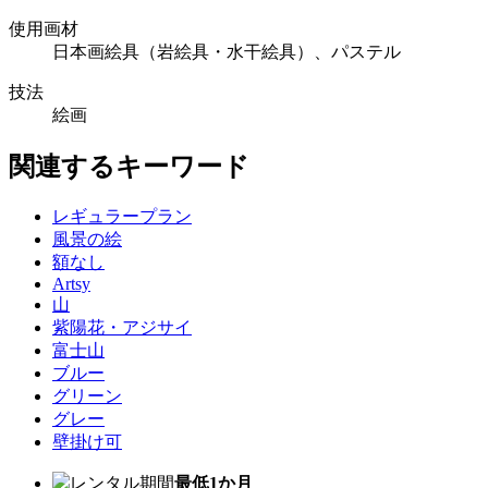
使用画材
日本画絵具（岩絵具・水干絵具）、パステル
技法
絵画
関連するキーワード
レギュラープラン
風景の絵
額なし
Artsy
山
紫陽花・アジサイ
富士山
ブルー
グリーン
グレー
壁掛け可
レンタル期間
最低1か月