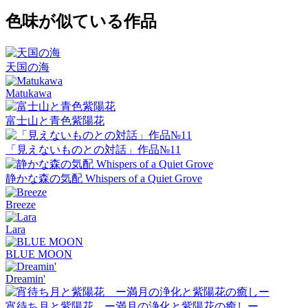
色味が似ている作品
天国の海
Matukawa
富士山と青色紫陽花
「見えないものとの対話」作品№11
静かな森の気配 Whispers of a Quiet Grove
Breeze
Lara
BLUE MOON
Dreamin'
宵待ち月と紫陽花 ー満月の浄化と紫陽花の癒しー