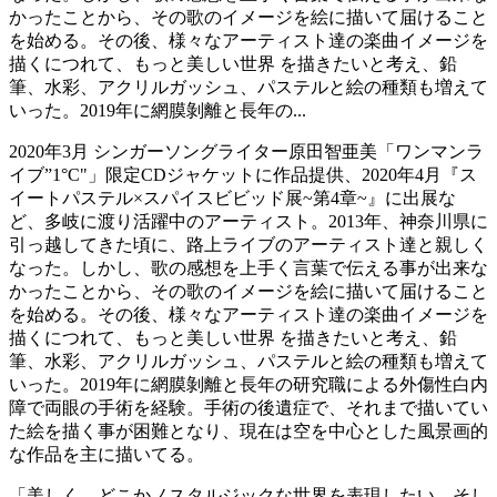
かったことから、その歌のイメージを絵に描いて届けること
を始める。その後、様々なアーティスト達の楽曲イメージを
描くにつれて、もっと美しい世界 を描きたいと考え、鉛
筆、水彩、アクリルガッシュ、パステルと絵の種類も増えて
いった。2019年に網膜剝離と長年の...
2020年3月 シンガーソングライター原田智亜美「ワンマンラ
イブ”1°C"」限定CDジャケットに作品提供、2020年4月『ス
イートパステル×スパイスビビッド展~第4章~』に出展な
ど、多岐に渡り活躍中のアーティスト。2013年、神奈川県に
引っ越してきた頃に、路上ライブのアーティスト達と親しく
なった。しかし、歌の感想を上手く言葉で伝える事が出来な
かったことから、その歌のイメージを絵に描いて届けること
を始める。その後、様々なアーティスト達の楽曲イメージを
描くにつれて、もっと美しい世界 を描きたいと考え、鉛
筆、水彩、アクリルガッシュ、パステルと絵の種類も増えて
いった。2019年に網膜剝離と長年の研究職による外傷性白内
障で両眼の手術を経験。手術の後遺症で、それまで描いてい
た絵を描く事が困難となり、現在は空を中心とした風景画的
な作品を主に描いてる。
「美しく、どこかノスタルジックな世界を表現したい。そし