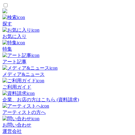
探す
お気に入り
特集
アート記事
メディア&ニュース
ご利用ガイド
企業、お店の方はこちら (資料請求)
アーティストの方へ
お問い合わせ
運営会社