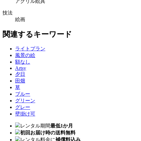
アクリル絵具
技法
絵画
関連するキーワード
ライトプラン
風景の絵
額なし
Artsy
夕日
田畑
草
ブルー
グリーン
グレー
壁掛け可
レンタル期間
最低1か月
初回お届け時の送料無料
レンタル料金に
補償料込み