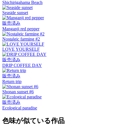
Shichirigahama Beach
Seaside sunset
販売済み
Manganji red pepper
Nostalgic farming #2
LOVE YOURSELF
販売済み
DRIP COFFEE DAY
販売済み
Return trip
Shonan sunset #6
販売済み
Ecological paradise
色味が似ている作品