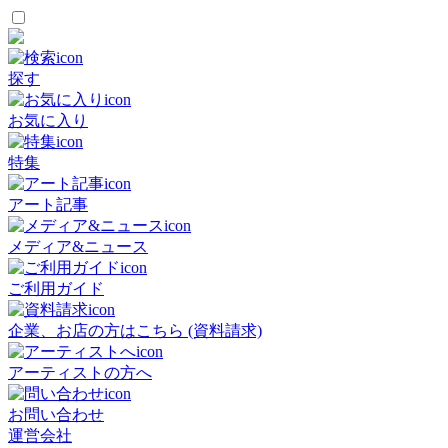
探す
お気に入り
特集
アート記事
メディア&ニュース
ご利用ガイド
企業、お店の方はこちら (資料請求)
アーティストの方へ
お問い合わせ
運営会社