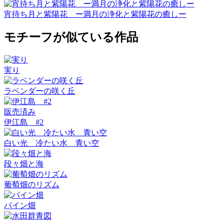
宵待ち月と紫陽花 ー満月の浄化と紫陽花の癒しー
モチーフが似ている作品
実り
ラベンダーの咲く丘
販売済み
伊江島 #2
白い光 冷たい水 青い空
段々畑と海
葡萄畑のリズム
パイン畑