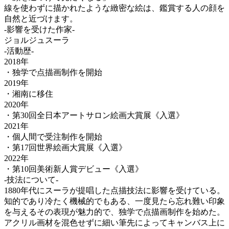
線を使わずに描かれたような緻密な絵は、鑑賞する人の顔を
自然と近づけます。
-影響を受けた作家-
ジョルジュスーラ
-活動歴-
2018年
・独学で点描画制作を開始
2019年
・湘南に移住
2020年
・第30回全日本アートサロン絵画大賞展《入選》
2021年
・個人間で受注制作を開始
・第17回世界絵画大賞展《入選》
2022年
・第10回美術新人賞デビュー《入選》
-技法について-
1880年代にスーラが提唱した点描技法に影響を受けている。
知的であり冷たく機械的でもある、一度見たら忘れ難い印象
を与えるその表現が魅力的で、独学で点描画制作を始めた。
アクリル画材を混色せずに細い筆先によってキャンバス上に