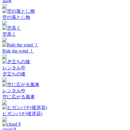
気球
空の落とし物
空高く
Ride the wind ！
レンタル中
夕立ちの後
レンタル中
空に広がる風車
ヒガンバナ(彼岸花)
cloud 8