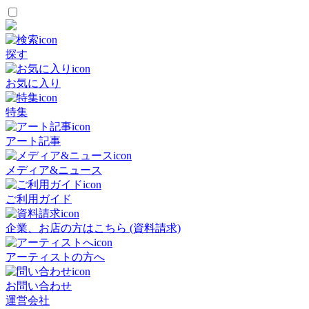
探す
お気に入り
特集
アート記事
メディア&ニュース
ご利用ガイド
企業、お店の方はこちら (資料請求)
アーティストの方へ
お問い合わせ
運営会社