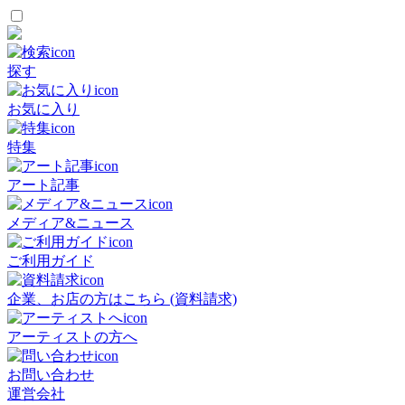
探す
お気に入り
特集
アート記事
メディア&ニュース
ご利用ガイド
企業、お店の方はこちら (資料請求)
アーティストの方へ
お問い合わせ
運営会社