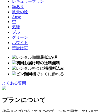
レギュラープラン
額あり
風景の絵
Artsy
空
気球
ブルー
グリーン
ホワイト
壁掛け可
レンタル期間
最低1か月
初回お届け時の送料無料
レンタル料金に
補償料込み
ピン類同梱
ですぐに飾れる
よくある質問
プランについて
作品サイズに応じて３つのプランをご用意しています。