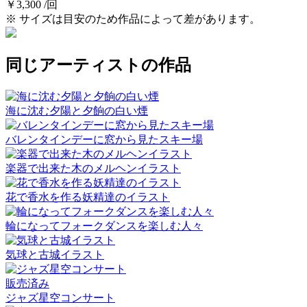
￥3,300 /回
※ サイズは目安のため作品によって差があります。
同じアーティストの作品
海に沈む夕陽と夕餉の白い煙
バレンタインデーに窓から見たスキー場
楽器で出来た木のメルヘンイラスト
花で香水を作る妖精達のイラスト
輪になってフォークダンスを楽しむ人々
気球と古城イラスト
販売済み
ジャズ星空コンサート