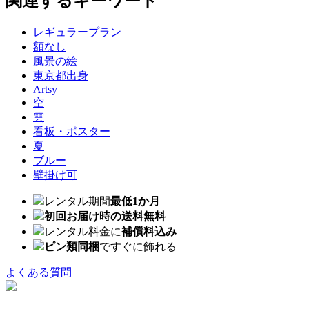
関連するキーワード
レギュラープラン
額なし
風景の絵
東京都出身
Artsy
空
雲
看板・ポスター
夏
ブルー
壁掛け可
レンタル期間
最低1か月
初回お届け時の送料無料
レンタル料金に
補償料込み
ピン類同梱
ですぐに飾れる
よくある質問