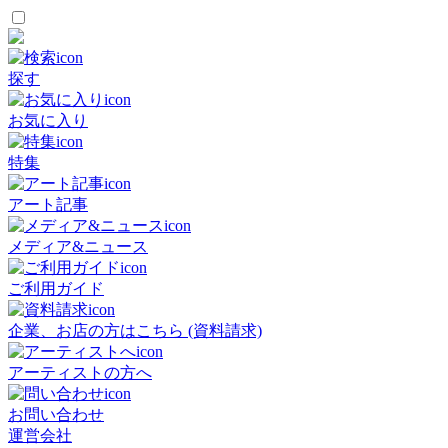
探す
お気に入り
特集
アート記事
メディア&ニュース
ご利用ガイド
企業、お店の方はこちら (資料請求)
アーティストの方へ
お問い合わせ
運営会社