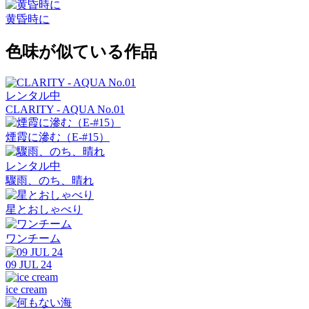
黄昏時に
色味が似ている作品
レンタル中
CLARITY - AQUA No.01
煙霞に滲む（E-#15）
レンタル中
驟雨、のち、晴れ
星とおしゃべり
ワンチーム
09 JUL 24
ice cream