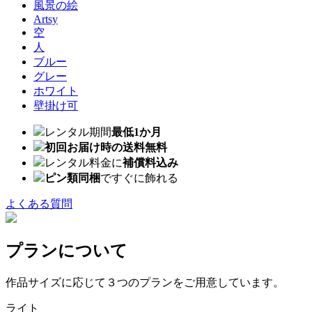
風景の絵
Artsy
空
人
ブルー
グレー
ホワイト
壁掛け可
レンタル期間
最低1か月
初回お届け時の送料無料
レンタル料金に
補償料込み
ピン類同梱
ですぐに飾れる
よくある質問
プランについて
作品サイズに応じて３つのプランをご用意しています。
ライト