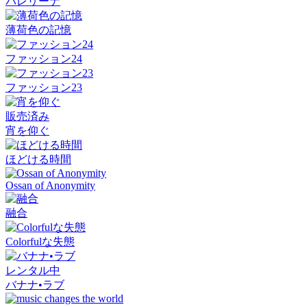
バレリーナ
薄荷色の記憶
ファッション24
ファッション23
販売済み
宵を仰ぐ
ほどける時間
Ossan of Anonymity
融合
Colorfulな失態
レンタル中
バナナ•ラブ