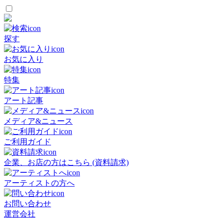
探す
お気に入り
特集
アート記事
メディア&ニュース
ご利用ガイド
企業、お店の方はこちら (資料請求)
アーティストの方へ
お問い合わせ
運営会社