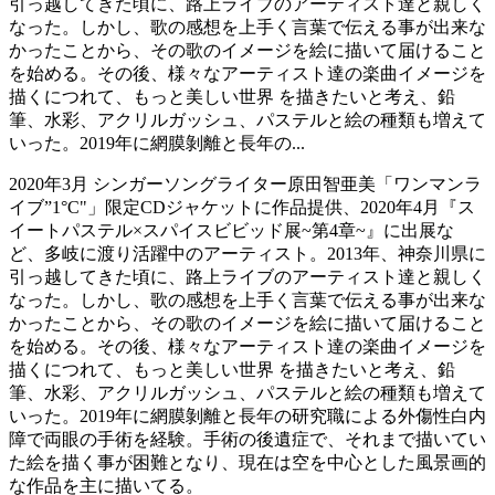
引っ越してきた頃に、路上ライブのアーティスト達と親しく
なった。しかし、歌の感想を上手く言葉で伝える事が出来な
かったことから、その歌のイメージを絵に描いて届けること
を始める。その後、様々なアーティスト達の楽曲イメージを
描くにつれて、もっと美しい世界 を描きたいと考え、鉛
筆、水彩、アクリルガッシュ、パステルと絵の種類も増えて
いった。2019年に網膜剝離と長年の...
2020年3月 シンガーソングライター原田智亜美「ワンマンラ
イブ”1°C"」限定CDジャケットに作品提供、2020年4月『ス
イートパステル×スパイスビビッド展~第4章~』に出展な
ど、多岐に渡り活躍中のアーティスト。2013年、神奈川県に
引っ越してきた頃に、路上ライブのアーティスト達と親しく
なった。しかし、歌の感想を上手く言葉で伝える事が出来な
かったことから、その歌のイメージを絵に描いて届けること
を始める。その後、様々なアーティスト達の楽曲イメージを
描くにつれて、もっと美しい世界 を描きたいと考え、鉛
筆、水彩、アクリルガッシュ、パステルと絵の種類も増えて
いった。2019年に網膜剝離と長年の研究職による外傷性白内
障で両眼の手術を経験。手術の後遺症で、それまで描いてい
た絵を描く事が困難となり、現在は空を中心とした風景画的
な作品を主に描いてる。