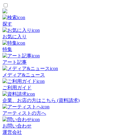
探す
お気に入り
特集
アート記事
メディア&ニュース
ご利用ガイド
企業、お店の方はこちら (資料請求)
アーティストの方へ
お問い合わせ
運営会社