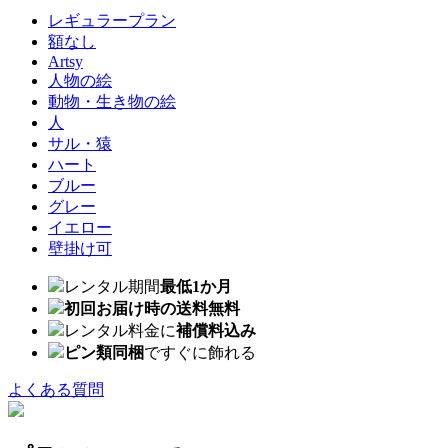
レギュラープラン
額なし
Artsy
人物の絵
動物・生き物の絵
人
サル・猿
ハート
ブルー
グレー
イエロー
壁掛け可
レンタル期間
最低1か月
初回お届け時の送料無料
レンタル料金に
補償料込み
ピン類同梱
ですぐに飾れる
よくある質問