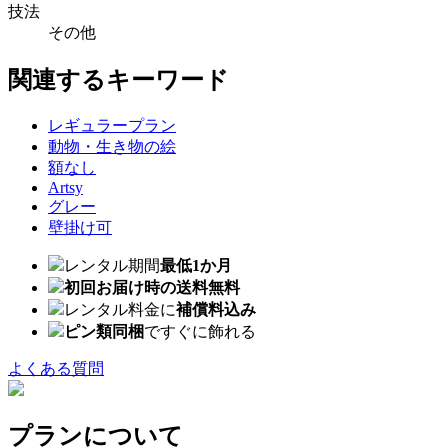
技法
その他
関連するキーワード
レギュラープラン
動物・生き物の絵
額なし
Artsy
グレー
壁掛け可
レンタル期間
最低1か月
初回お届け時の送料無料
レンタル料金に
補償料込み
ピン類同梱
ですぐに飾れる
よくある質問
プランについて