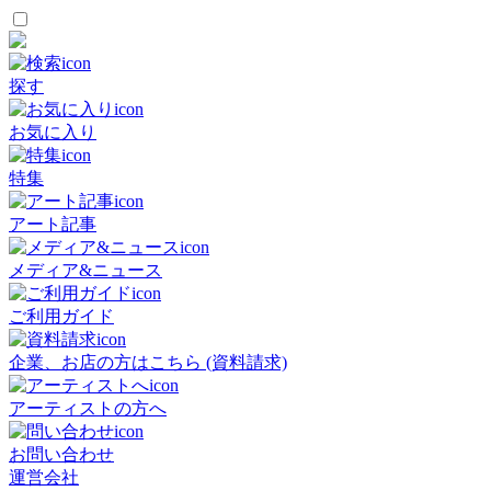
探す
お気に入り
特集
アート記事
メディア&ニュース
ご利用ガイド
企業、お店の方はこちら (資料請求)
アーティストの方へ
お問い合わせ
運営会社