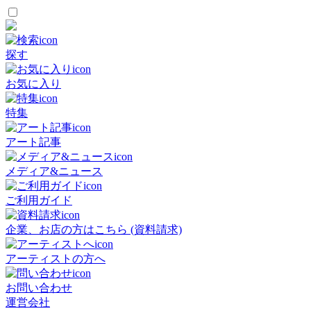
探す
お気に入り
特集
アート記事
メディア&ニュース
ご利用ガイド
企業、お店の方はこちら (資料請求)
アーティストの方へ
お問い合わせ
運営会社