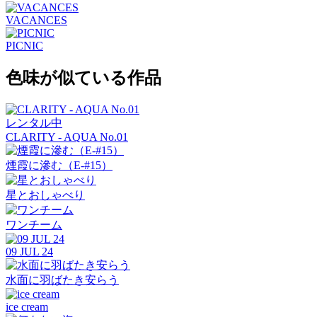
VACANCES
PICNIC
色味が似ている作品
レンタル中
CLARITY - AQUA No.01
煙霞に滲む（E-#15）
星とおしゃべり
ワンチーム
09 JUL 24
水面に羽ばたき安らう
ice cream