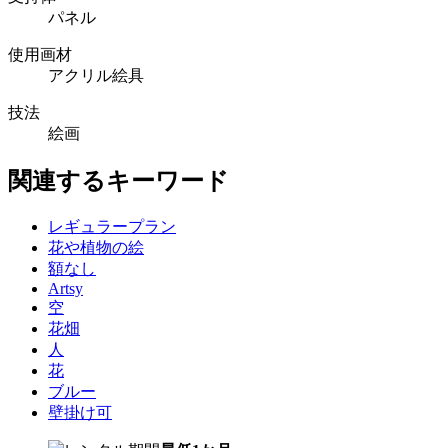
パネル
使用画材
アクリル絵具
技法
絵画
関連するキーワード
レギュラープラン
花や植物の絵
額なし
Artsy
空
花畑
人
花
ブルー
壁掛け可