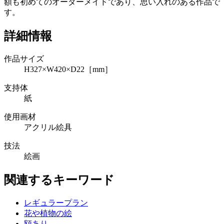
額も初めてのオーダーメイドであり、思い入れのある作品で
す。
詳細情報
作品サイズ
H327×W420×D22［mm］
支持体
紙
使用画材
アクリル絵具
技法
絵画
関連するキーワード
レギュラープラン
花や植物の絵
額あり