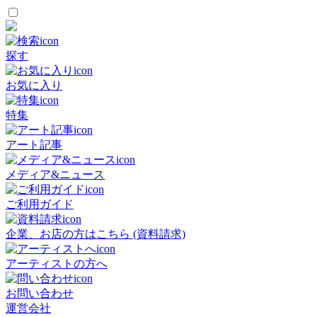
探す
お気に入り
特集
アート記事
メディア&ニュース
ご利用ガイド
企業、お店の方はこちら (資料請求)
アーティストの方へ
お問い合わせ
運営会社