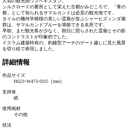
人気の観光国ウズベキスタン。
シルクロードの要所として栄えた古都がみどころで、「青の
都」として知られるサマルカンドは必見の観光地です。
タイルの幾何学模様の美しい霊廟が並ぶシャーヒズィンダ廟
群は、サマルカンドブルーを堪能できる名所です。
早朝、まだ観光客が少なく、朝日に照らされた霊廟とその影
のコントラストが印象的でした。
イスラム建築特有の、釣鐘型アーチのゲート越しに見た風景
を切り絵で表現しました。
詳細情報
作品サイズ
H623×W473×D25［mm］
支持体
紙
使用画材
その他
技法