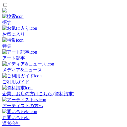
探す
お気に入り
特集
アート記事
メディア&ニュース
ご利用ガイド
企業、お店の方はこちら (資料請求)
アーティストの方へ
お問い合わせ
運営会社