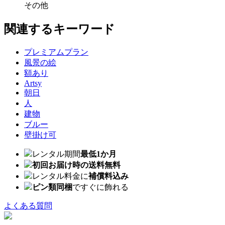
その他
関連するキーワード
プレミアムプラン
風景の絵
額あり
Artsy
朝日
人
建物
ブルー
壁掛け可
レンタル期間
最低1か月
初回お届け時の送料無料
レンタル料金に
補償料込み
ピン類同梱
ですぐに飾れる
よくある質問