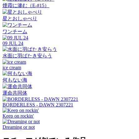
煙霞に滲む（E-#15）
星とおしゃべり
ワンチーム
09 JUL 24
水面に羽ばたき安らう
ice cream
何もない海
運命共同体
BORDERLESS - DAWN 2307221
Keep on rockin'
Dreaming or not