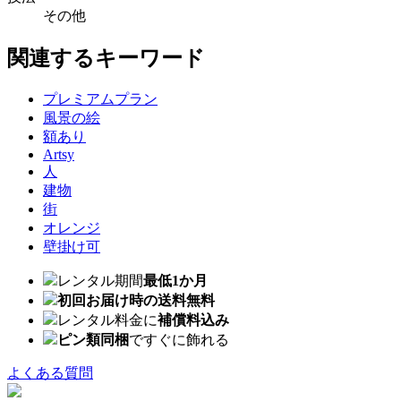
その他
関連するキーワード
プレミアムプラン
風景の絵
額あり
Artsy
人
建物
街
オレンジ
壁掛け可
レンタル期間
最低1か月
初回お届け時の送料無料
レンタル料金に
補償料込み
ピン類同梱
ですぐに飾れる
よくある質問