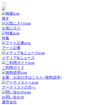
探す
お気に入り
特集
アート記事
メディア&ニュース
ご利用ガイド
企業、お店の方はこちら (資料請求)
アーティストの方へ
お問い合わせ
運営会社