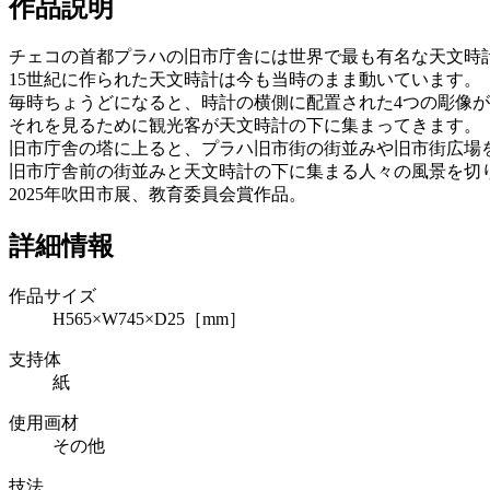
作品説明
チェコの首都プラハの旧市庁舎には世界で最も有名な天文時
15世紀に作られた天文時計は今も当時のまま動いています。
毎時ちょうどになると、時計の横側に配置された4つの彫像が
それを見るために観光客が天文時計の下に集まってきます。
旧市庁舎の塔に上ると、プラハ旧市街の街並みや旧市街広場
旧市庁舎前の街並みと天文時計の下に集まる人々の風景を切
2025年吹田市展、教育委員会賞作品。
詳細情報
作品サイズ
H565×W745×D25［mm］
支持体
紙
使用画材
その他
技法