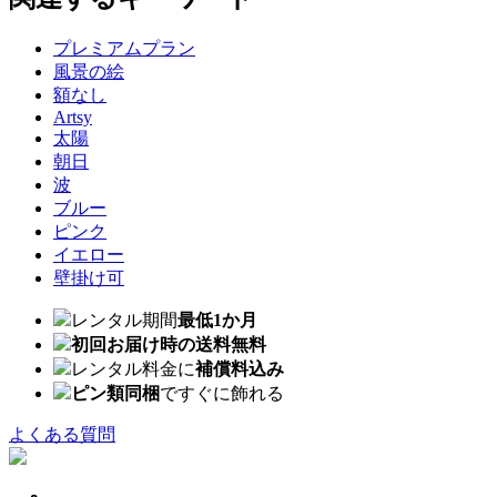
プレミアムプラン
風景の絵
額なし
Artsy
太陽
朝日
波
ブルー
ピンク
イエロー
壁掛け可
レンタル期間
最低1か月
初回お届け時の送料無料
レンタル料金に
補償料込み
ピン類同梱
ですぐに飾れる
よくある質問