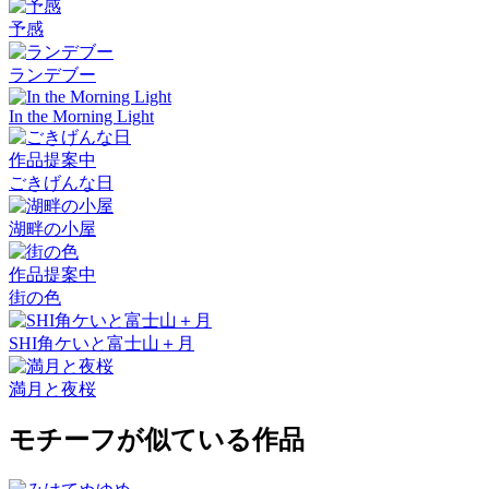
予感
ランデブー
In the Morning Light
作品提案中
ごきげんな日
湖畔の小屋
作品提案中
街の色
SHI角ケいと富士山＋月
満月と夜桜
モチーフが似ている作品