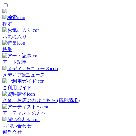
探す
お気に入り
特集
アート記事
メディア&ニュース
ご利用ガイド
企業、お店の方はこちら (資料請求)
アーティストの方へ
お問い合わせ
運営会社