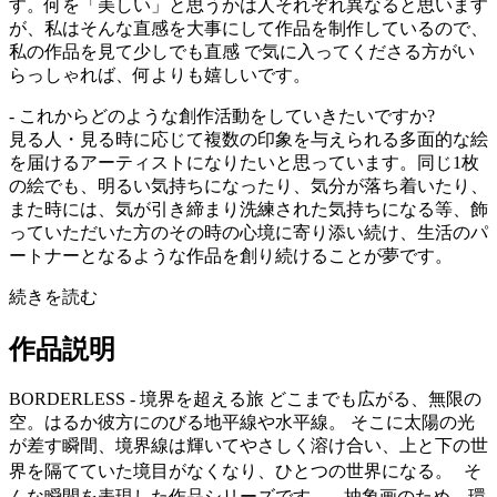
す。何を「美しい」と思うかは人それぞれ異なると思います
が、私はそんな直感を大事にして作品を制作しているので、
私の作品を見て少しでも直感 で気に入ってくださる方がい
らっしゃれば、何よりも嬉しいです。
- これからどのような創作活動をしていきたいですか?
見る人・見る時に応じて複数の印象を与えられる多面的な絵
を届けるアーティストになりたいと思っています。同じ1枚
の絵でも、明るい気持ちになったり、気分が落ち着いたり、
また時には、気が引き締まり洗練された気持ちになる等、飾
っていただいた方のその時の心境に寄り添い続け、生活のパ
ートナーとなるような作品を創り続けることが夢です。
続きを読む
作品説明
BORDERLESS - 境界を超える旅 どこまでも広がる、無限の
空。はるか彼方にのびる地平線や水平線。 そこに太陽の光
が差す瞬間、境界線は輝いてやさしく溶け合い、上と下の世
界を隔てていた境目がなくなり、ひとつの世界になる。 そ
んな瞬間を表現した作品シリーズです。 抽象画のため、環