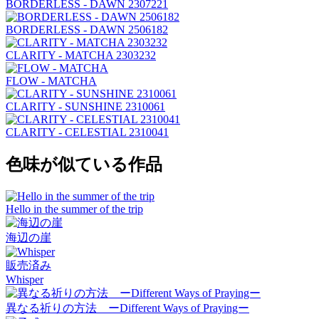
BORDERLESS - DAWN 2307221
BORDERLESS - DAWN 2506182
CLARITY - MATCHA 2303232
FLOW - MATCHA
CLARITY - SUNSHINE 2310061
CLARITY - CELESTIAL 2310041
色味が似ている作品
Hello in the summer of the trip
海辺の崖
販売済み
Whisper
異なる祈りの方法 ーDifferent Ways of Prayingー