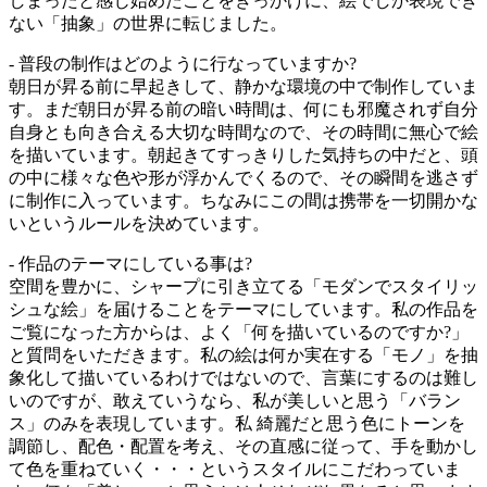
しまったと感じ始めたことをきっかけに、絵でしか表現でき
ない「抽象」の世界に転じました。
- 普段の制作はどのように行なっていますか?
朝日が昇る前に早起きして、静かな環境の中で制作していま
す。まだ朝日が昇る前の暗い時間は、何にも邪魔されず自分
自身とも向き合える大切な時間なので、その時間に無心で絵
を描いています。朝起きてすっきりした気持ちの中だと、頭
の中に様々な色や形が浮かんでくるので、その瞬間を逃さず
に制作に入っています。ちなみにこの間は携帯を一切開かな
いというルールを決めています。
- 作品のテーマにしている事は?
空間を豊かに、シャープに引き立てる「モダンでスタイリッ
シュな絵」を届けることをテーマにしています。私の作品を
ご覧になった方からは、よく「何を描いているのですか?」
と質問をいただきます。私の絵は何か実在する「モノ」を抽
象化して描いているわけではないので、言葉にするのは難し
いのですが、敢えていうなら、私が美しいと思う「バラン
ス」のみを表現しています。私 綺麗だと思う色にトーンを
調節し、配色・配置を考え、その直感に従って、手を動かし
て色を重ねていく・・・というスタイルにこだわっていま