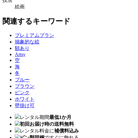
技法
絵画
関連するキーワード
プレミアムプラン
抽象的な絵
額あり
Artsy
空
海
冬
ブルー
ブラウン
ピンク
ホワイト
壁掛け可
レンタル期間
最低1か月
初回お届け時の送料無料
レンタル料金に
補償料込み
ピン類同梱
ですぐに飾れる