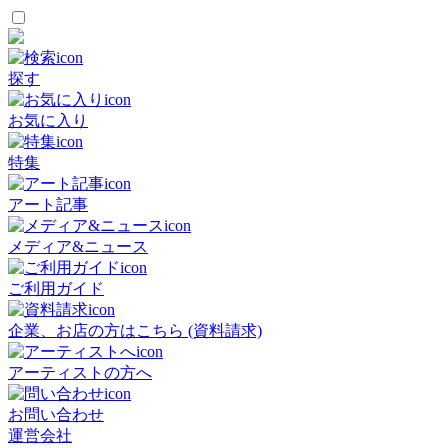
探す
お気に入り
特集
アート記事
メディア&ニュース
ご利用ガイド
企業、お店の方はこちら (資料請求)
アーティストの方へ
お問い合わせ
運営会社