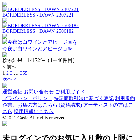
BORDERLESS - DAWN 2307221
BORDERLESS - DAWN 2506182
今夜は白ワインとアヒージョを
検索結果：
14172
件（1～40件目）
< 前へ
1
2
3
…
355
次へ >
運営会社
お問い合わせ
ご利用ガイド
プライバシーポリシー
特定商取引法に基づく表記
利用規約
企業、お店の方はこちら (資料請求)
アーティストの方はこ
ちら
採用情報はこちら
©2021 Casie All rights reserved.
未ログインでのお気に入り数の上限に