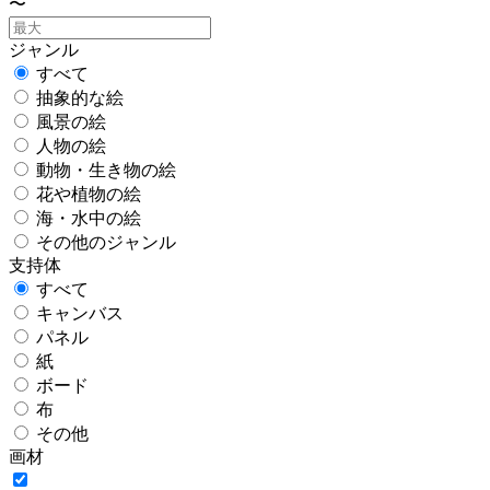
〜
ジャンル
すべて
抽象的な絵
風景の絵
人物の絵
動物・生き物の絵
花や植物の絵
海・水中の絵
その他のジャンル
支持体
すべて
キャンバス
パネル
紙
ボード
布
その他
画材