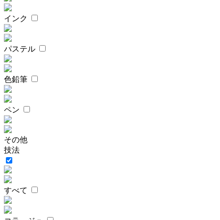
インク
パステル
色鉛筆
ペン
その他
技法
すべて