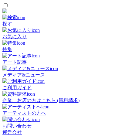
探す
お気に入り
特集
アート記事
メディア&ニュース
ご利用ガイド
企業、お店の方はこちら (資料請求)
アーティストの方へ
お問い合わせ
運営会社