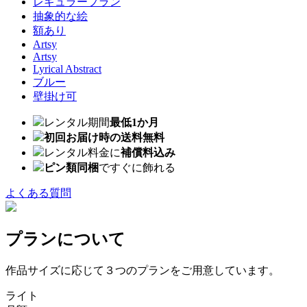
レギュラープラン
抽象的な絵
額あり
Artsy
Artsy
Lyrical Abstract
ブルー
壁掛け可
レンタル期間
最低1か月
初回お届け時の送料無料
レンタル料金に
補償料込み
ピン類同梱
ですぐに飾れる
よくある質問
プランについて
作品サイズに応じて３つのプランをご用意しています。
ライト