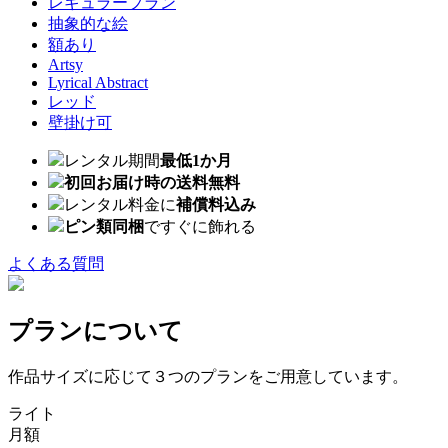
レギュラープラン
抽象的な絵
額あり
Artsy
Lyrical Abstract
レッド
壁掛け可
レンタル期間
最低1か月
初回お届け時の送料無料
レンタル料金に
補償料込み
ピン類同梱
ですぐに飾れる
よくある質問
プランについて
作品サイズに応じて３つのプランをご用意しています。
ライト
月額