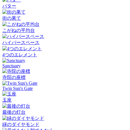
バター
街の果て
こがねの平均台
ハイパースペース
4つのエレメント
Sanctuary
寺院の座標
Twin Sun's Gate
玉座
最後の灯台
緑のダイヤモンド