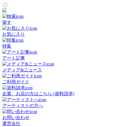
探す
お気に入り
特集
アート記事
メディア&ニュース
ご利用ガイド
企業、お店の方はこちら (資料請求)
アーティストの方へ
お問い合わせ
運営会社