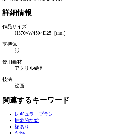
詳細情報
作品サイズ
H370×W450×D25［mm］
支持体
紙
使用画材
アクリル絵具
技法
絵画
関連するキーワード
レギュラープラン
抽象的な絵
額あり
Artsy