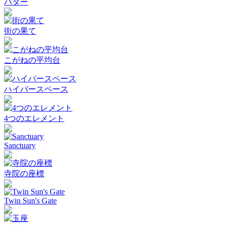
バター
街の果て
こがねの平均台
ハイパースペース
4つのエレメント
Sanctuary
寺院の座標
Twin Sun's Gate