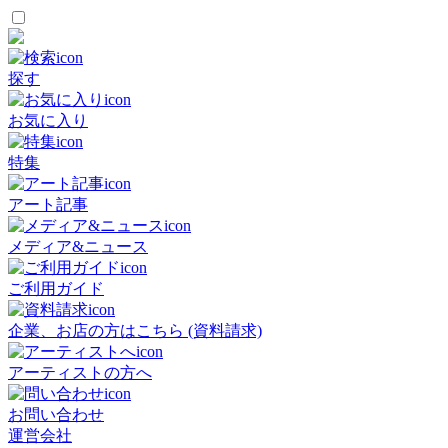
探す
お気に入り
特集
アート記事
メディア&ニュース
ご利用ガイド
企業、お店の方はこちら (資料請求)
アーティストの方へ
お問い合わせ
運営会社