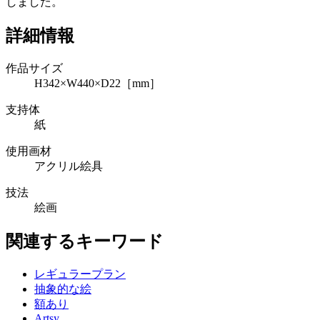
しました。
詳細情報
作品サイズ
H342×W440×D22［mm］
支持体
紙
使用画材
アクリル絵具
技法
絵画
関連するキーワード
レギュラープラン
抽象的な絵
額あり
Artsy