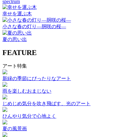
spectrum
幸せを運ぶ木
小さな春の灯り―胴咲の桜―
夏の思い出
FEATURE
アート特集
新緑の季節にぴったりなアート
雨を楽しむおまじない
じめじめ気分を吹き飛ばす、光のアート
ひんやり気分で心地よく
夏の風景画