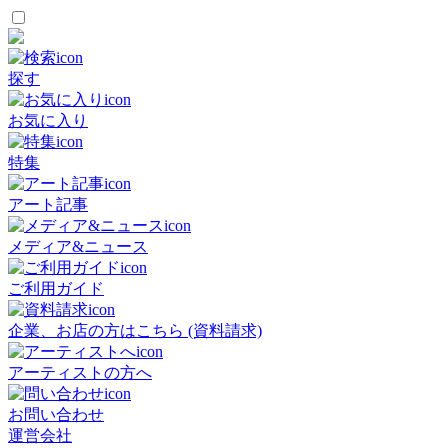
探す
お気に入り
特集
アート記事
メディア&ニュース
ご利用ガイド
企業、お店の方はこちら (資料請求)
アーティストの方へ
お問い合わせ
運営会社