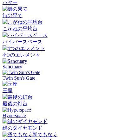
バター
街の果て
こがねの平均台
ハイパースペース
4つのエレメント
Sanctuary
Twin Sun's Gate
玉座
最後の灯台
Hyperspace
緑のダイヤモンド