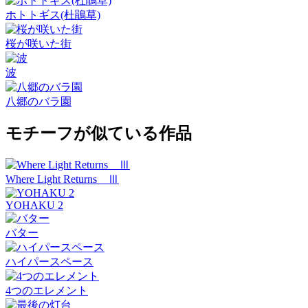
ホトトギス(杜鵑草)
桜が咲いた街
波
八郷のバラ園
モチーフが似ている作品
Where Light Returns Ⅲ
YOHAKU 2
バター
ハイパースペース
4つのエレメント