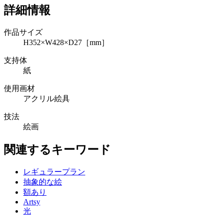
詳細情報
作品サイズ
H352×W428×D27［mm］
支持体
紙
使用画材
アクリル絵具
技法
絵画
関連するキーワード
レギュラープラン
抽象的な絵
額あり
Artsy
光