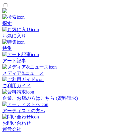
探す
お気に入り
特集
アート記事
メディア&ニュース
ご利用ガイド
企業、お店の方はこちら (資料請求)
アーティストの方へ
お問い合わせ
運営会社