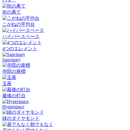
街の果て
こがねの平均台
ハイパースペース
4つのエレメント
Sanctuary
寺院の座標
玉座
最後の灯台
Hyperspace
緑のダイヤモンド