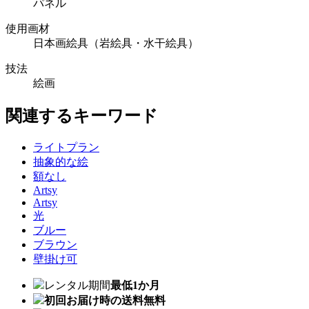
パネル
使用画材
日本画絵具（岩絵具・水干絵具）
技法
絵画
関連するキーワード
ライトプラン
抽象的な絵
額なし
Artsy
Artsy
光
ブルー
ブラウン
壁掛け可
レンタル期間
最低1か月
初回お届け時の送料無料