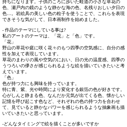
持ちになります。子供のころに歩いた畦道の小さな草花の
色、瀬戸内の鏡のような静かな海の色、名残りおしい夕日の
色…。岩絵具の美しい色の粒子を使うことで、これらを表現
できそうな気がして、日本画制作を始めました。
- 作品のテーマにしている事は?
私のアートのテーマは、「花」と「色」です。
「花」
野山の草花や庭に咲く花々のもつ四季の空気感に、自分の感
性を加えて表現しています。
草花のまわりの風や空気のにおい、日の光の温度感、四季の
うつろいの儚さが感じられるような絵を描いていきたいと考
えています。
「色」
色が持つ力にも興味を持っています。
特に青、紫、光や時間により変化する銀箔の色が好きです。
心がしんと静まる色、なんだか元気が出てくる色、懐かしい
記憶を呼び起こす色など、それぞれの色の持つ力を合わせ
て、見ていると静かなパワーを感じられるような抽象画も描
いていきたいと思っています。
-どんなタイミングで絵を描くことが多いですか