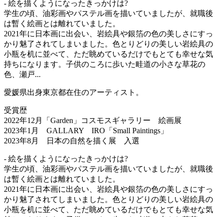
- 絵を描くようになったきっかけは?
学生の頃、油彩画やパステル画を描いていましたが、就職後
は暫く絵画とは離れていました。
2021年に日本画に出会い、岩絵具や銀箔の色の美しさにすっ
かり魅了されてしまいました。色とりどりの美しい岩絵具の
小瓶を机に並べて、ただ眺めているだけでもとても幸せな気
持ちになります。子供のころに歩いた畦道の小さな草花の
色、瀬戸...
愛媛県出身東京都在住のアーティスト。
受賞歴
2022年12月「Garden」コスモスギャラリー 絵画展
2023年1月 GALLARY IRO「Small Paintings」
2023年8月 日本の自然を描く展 入選
- 絵を描くようになったきっかけは?
学生の頃、油彩画やパステル画を描いていましたが、就職後
は暫く絵画とは離れていました。
2021年に日本画に出会い、岩絵具や銀箔の色の美しさにすっ
かり魅了されてしまいました。色とりどりの美しい岩絵具の
小瓶を机に並べて、ただ眺めているだけでもとても幸せな気