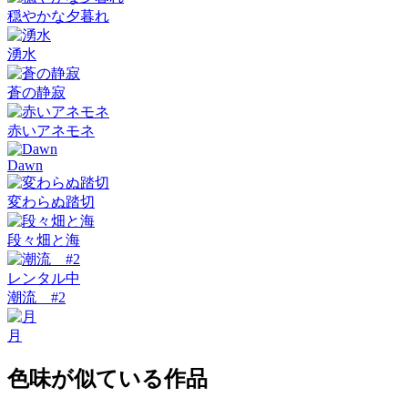
穏やかな夕暮れ
湧水
蒼の静寂
赤いアネモネ
Dawn
変わらぬ踏切
段々畑と海
レンタル中
潮流 #2
月
色味が似ている作品