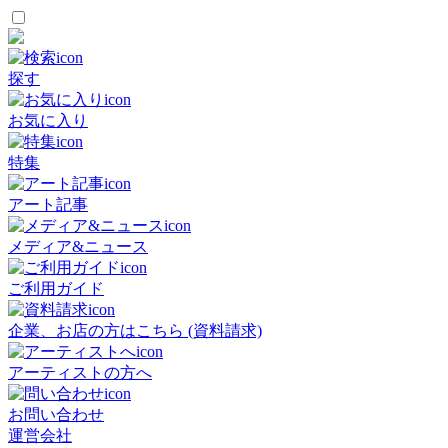
探す
お気に入り
特集
アート記事
メディア&ニュース
ご利用ガイド
企業、お店の方はこちら (資料請求)
アーティストの方へ
お問い合わせ
運営会社