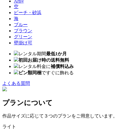
Artsy
空
ビーチ・砂浜
海
ブルー
ブラウン
グリーン
壁掛け可
レンタル期間
最低1か月
初回お届け時の送料無料
レンタル料金に
補償料込み
ピン類同梱
ですぐに飾れる
よくある質問
プランについて
作品サイズに応じて３つのプランをご用意しています。
ライト