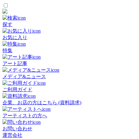
探す
お気に入り
特集
アート記事
メディア&ニュース
ご利用ガイド
企業、お店の方はこちら (資料請求)
アーティストの方へ
お問い合わせ
運営会社