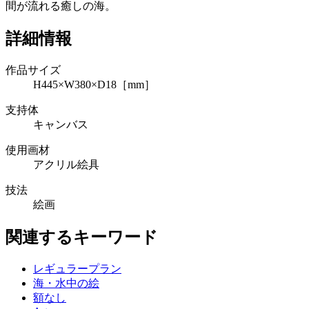
間が流れる癒しの海。
詳細情報
作品サイズ
H445×W380×D18［mm］
支持体
キャンバス
使用画材
アクリル絵具
技法
絵画
関連するキーワード
レギュラープラン
海・水中の絵
額なし