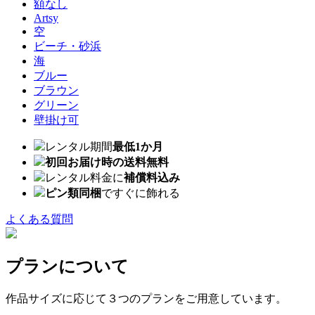
額なし
Artsy
空
ビーチ・砂浜
海
ブルー
ブラウン
グリーン
壁掛け可
レンタル期間
最低1か月
初回お届け時の送料無料
レンタル料金に
補償料込み
ピン類同梱
ですぐに飾れる
よくある質問
プランについて
作品サイズに応じて３つのプランをご用意しています。