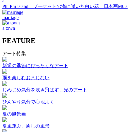
Phi Phi Island プーケットの海に咲いた白い花 日本画M6 a
marriage
a town
FEATURE
アート特集
新緑の季節にぴったりなアート
雨を楽しむおまじない
じめじめ気分を吹き飛ばす、光のアート
ひんやり気分で心地よく
夏の風景画
夏風運ぶ、癒しの風景