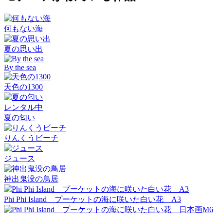
何もない海
夏の思い出
By the sea
天色の1300
レンタル中
夏の匂い
りんくうビーチ
ジュース
神出鬼没の鳥居
Phi Phi Island プーケットの海に咲いた白い花 A3