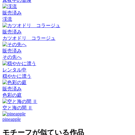
真夜中の冒険
販売済み
渓流
販売済み
カツオドリ コラージュ
販売済み
その先へ
レンタル中
穏やかに漂う
販売済み
色彩の庭
空と海の間 Ⅱ
pineapple
モチーフが似ている作品