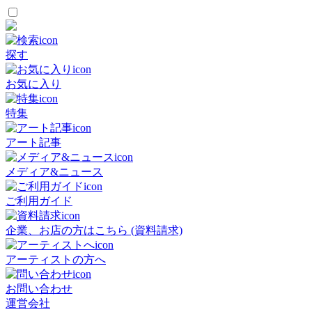
探す
お気に入り
特集
アート記事
メディア&ニュース
ご利用ガイド
企業、お店の方はこちら (資料請求)
アーティストの方へ
お問い合わせ
運営会社