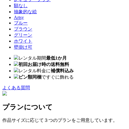
額なし
抽象的な絵
Artsy
ブルー
ブラウン
グリーン
ホワイト
壁掛け可
レンタル期間
最低1か月
初回お届け時の送料無料
レンタル料金に
補償料込み
ピン類同梱
ですぐに飾れる
よくある質問
プランについて
作品サイズに応じて３つのプランをご用意しています。