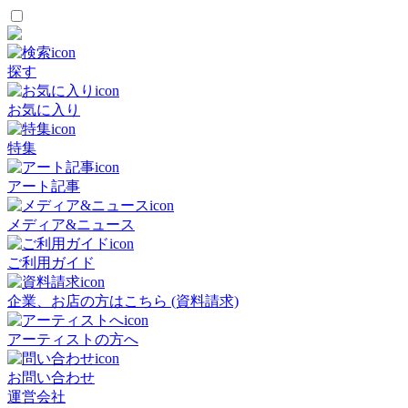
探す
お気に入り
特集
アート記事
メディア&ニュース
ご利用ガイド
企業、お店の方はこちら (資料請求)
アーティストの方へ
お問い合わせ
運営会社