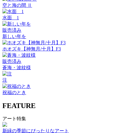
空と海の間 Ⅱ
水面 1
販売済み
新しい年を
ホオズキ【神無月/十月】F3
販売済み
蒼海・波紋様
注
祝福のとき
FEATURE
アート特集
新緑の季節にぴったりなアート