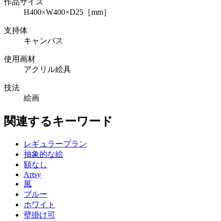
作品サイズ
H400×W400×D25［mm］
支持体
キャンバス
使用画材
アクリル絵具
技法
絵画
関連するキーワード
レギュラープラン
抽象的な絵
額なし
Artsy
風
ブルー
ホワイト
壁掛け可