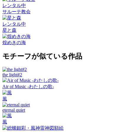
レンタル中
サルーテ教会
レンタル中
星と森
煌めきの海
モチーフが似ている作品
the light#2
Air of Music -わたしの歌-
風
eternal quiet
風