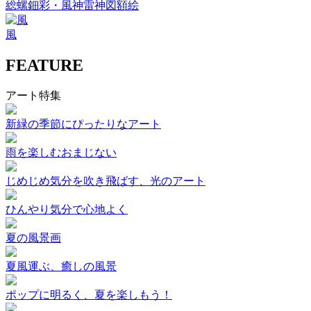
総螺鈿彩・風神雷神図額絵
風
FEATURE
アート特集
新緑の季節にぴったりなアート
雨を楽しむおまじない
じめじめ気分を吹き飛ばす、光のアート
ひんやり気分で心地よく
夏の風景画
夏風運ぶ、癒しの風景
ポップに明るく、夏を楽しもう！