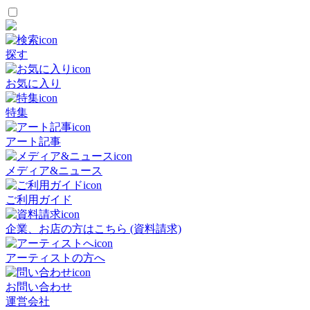
探す
お気に入り
特集
アート記事
メディア&ニュース
ご利用ガイド
企業、お店の方はこちら (資料請求)
アーティストの方へ
お問い合わせ
運営会社