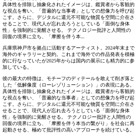
具体性を排除し抽象化されたイメージは、鑑賞者から客観的
な視点を奪い、「普遍的な当事者」としての想像力を呼び起
こす。さらに、デジタルに還元不可能な物質を空間に介在さ
せることで、現代人が忘れ去ろうとしている「面倒な身体
性」を強制的に覚醒させる。 テクノロジー批評と人間性の
回復の境界に立ち、「摩擦を伴う本...
兵庫県神戸市を拠点に活動するアーティスト。2024年末まで
海外のギャラリーと契約。これまで海外での作品発表を積極
的に行なっていたが2025年からは国内の展示にも精力的に参
加している。
彼の最大の特徴は、モチーフのディテールを敢えて削ぎ落と
した「低解像度（ローレゾリューション）」の表現にある。
具体性を排除し抽象化されたイメージは、鑑賞者から客観的
な視点を奪い、「普遍的な当事者」としての想像力を呼び起
こす。さらに、デジタルに還元不可能な物質を空間に介在さ
せることで、現代人が忘れ去ろうとしている「面倒な身体
性」を強制的に覚醒させる。 テクノロジー批評と人間性の
回復の境界に立ち、「摩擦を伴う本当の繋がり」を社会に再
起動させる、極めて批評性の高いアプローチを続けている。