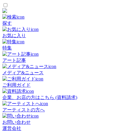
探す
お気に入り
特集
アート記事
メディア&ニュース
ご利用ガイド
企業、お店の方はこちら (資料請求)
アーティストの方へ
お問い合わせ
運営会社