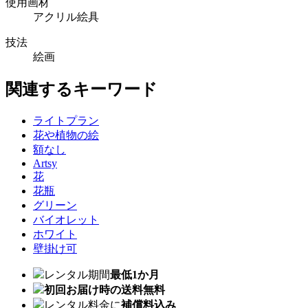
使用画材
アクリル絵具
技法
絵画
関連するキーワード
ライトプラン
花や植物の絵
額なし
Artsy
花
花瓶
グリーン
バイオレット
ホワイト
壁掛け可
レンタル期間
最低1か月
初回お届け時の送料無料
レンタル料金に
補償料込み